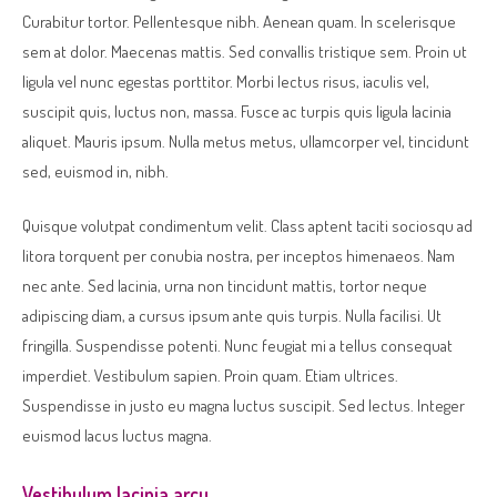
Curabitur tortor. Pellentesque nibh. Aenean quam. In scelerisque
sem at dolor. Maecenas mattis. Sed convallis tristique sem. Proin ut
ligula vel nunc egestas porttitor. Morbi lectus risus, iaculis vel,
suscipit quis, luctus non, massa. Fusce ac turpis quis ligula lacinia
aliquet. Mauris ipsum. Nulla metus metus, ullamcorper vel, tincidunt
sed, euismod in, nibh.
Quisque volutpat condimentum velit. Class aptent taciti sociosqu ad
litora torquent per conubia nostra, per inceptos himenaeos. Nam
nec ante. Sed lacinia, urna non tincidunt mattis, tortor neque
adipiscing diam, a cursus ipsum ante quis turpis. Nulla facilisi. Ut
fringilla. Suspendisse potenti. Nunc feugiat mi a tellus consequat
imperdiet. Vestibulum sapien. Proin quam. Etiam ultrices.
Suspendisse in justo eu magna luctus suscipit. Sed lectus. Integer
euismod lacus luctus magna.
Vestibulum lacinia arcu