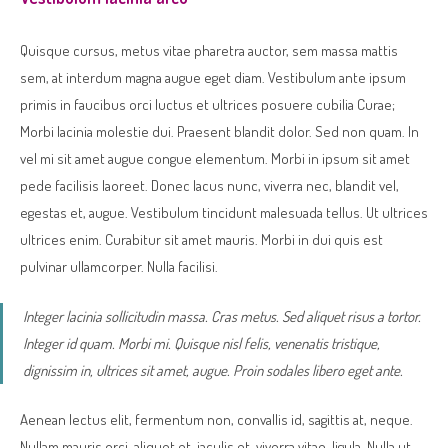
Quisque cursus, metus vitae pharetra auctor, sem massa mattis
sem, at interdum magna augue eget diam. Vestibulum ante ipsum
primis in faucibus orci luctus et ultrices posuere cubilia Curae;
Morbi lacinia molestie dui. Praesent blandit dolor. Sed non quam. In
vel mi sit amet augue congue elementum. Morbi in ipsum sit amet
pede facilisis laoreet. Donec lacus nunc, viverra nec, blandit vel,
egestas et, augue. Vestibulum tincidunt malesuada tellus. Ut ultrices
ultrices enim. Curabitur sit amet mauris. Morbi in dui quis est
pulvinar ullamcorper. Nulla facilisi.
Integer lacinia sollicitudin massa. Cras metus. Sed aliquet risus a tortor.
Integer id quam. Morbi mi. Quisque nisl felis, venenatis tristique,
dignissim in, ultrices sit amet, augue. Proin sodales libero eget ante.
Aenean lectus elit, fermentum non, convallis id, sagittis at, neque.
Nullam mauris orci, aliquet et, iaculis et, viverra vitae, ligula. Nulla ut