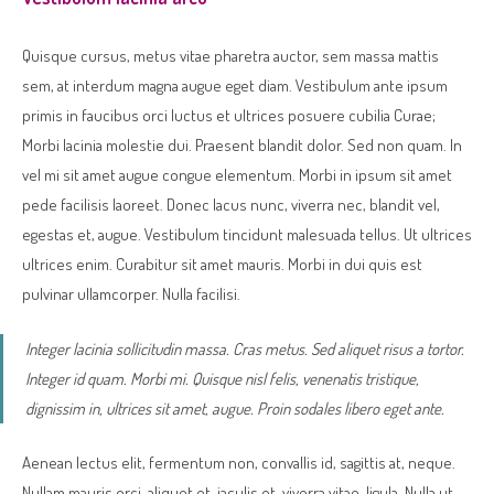
Quisque cursus, metus vitae pharetra auctor, sem massa mattis
sem, at interdum magna augue eget diam. Vestibulum ante ipsum
primis in faucibus orci luctus et ultrices posuere cubilia Curae;
Morbi lacinia molestie dui. Praesent blandit dolor. Sed non quam. In
vel mi sit amet augue congue elementum. Morbi in ipsum sit amet
pede facilisis laoreet. Donec lacus nunc, viverra nec, blandit vel,
egestas et, augue. Vestibulum tincidunt malesuada tellus. Ut ultrices
ultrices enim. Curabitur sit amet mauris. Morbi in dui quis est
pulvinar ullamcorper. Nulla facilisi.
Integer lacinia sollicitudin massa. Cras metus. Sed aliquet risus a tortor.
Integer id quam. Morbi mi. Quisque nisl felis, venenatis tristique,
dignissim in, ultrices sit amet, augue. Proin sodales libero eget ante.
Aenean lectus elit, fermentum non, convallis id, sagittis at, neque.
Nullam mauris orci, aliquet et, iaculis et, viverra vitae, ligula. Nulla ut