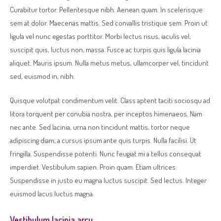
Curabitur tortor. Pellentesque nibh. Aenean quam. In scelerisque
sem at dolor. Maecenas mattis. Sed convallis tristique sem. Proin ut
ligula vel nunc egestas porttitor. Morbi lectus risus, iaculis vel,
suscipit quis, luctus non, massa. Fusce ac turpis quis ligula lacinia
aliquet. Mauris ipsum. Nulla metus metus, ullamcorper vel, tincidunt
sed, euismod in, nibh.
Quisque volutpat condimentum velit. Class aptent taciti sociosqu ad
litora torquent per conubia nostra, per inceptos himenaeos. Nam
nec ante. Sed lacinia, urna non tincidunt mattis, tortor neque
adipiscing diam, a cursus ipsum ante quis turpis. Nulla facilisi. Ut
fringilla. Suspendisse potenti. Nunc feugiat mi a tellus consequat
imperdiet. Vestibulum sapien. Proin quam. Etiam ultrices.
Suspendisse in justo eu magna luctus suscipit. Sed lectus. Integer
euismod lacus luctus magna.
Vestibulum lacinia arcu