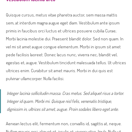
Quisque cursus, metus vitae pharetra auctor, sem massa mattis
sem, at interdum magna augue eget diam. Vestibulum ante ipsum
primis in faucibus orci luctus et ultrices posuere cubilia Curae;
Morbi lacinia molestie dui. Praesent blandit dolor. Sed non quam. In
vel mi sit amet augue congue elementum. Morbi in ipsum sit amet
pede facilisis laoreet. Donec lacus nunc, viverra nec, blandit vel,
egestas et, augue. Vestibulum tincidunt malesuada tellus. Ut ultrices
ultrices enim. Curabitur sit amet mauris. Morbi in dui quis est
pulvinar ullamcorper. Nulla facilisi.
Integer lacinia sollicitudin massa. Cras metus. Sed aliquet risus a tortor.
Integer id quam. Morbi mi. Quisque nisl felis, venenatis tristique,
dignissim in, ultrices sit amet, augue. Proin sodales libero eget ante.
Aenean lectus elit, fermentum non, convallis id, sagittis at, neque.
Nullam mauris orci, aliquet et, iaculis et, viverra vitae, ligula. Nulla ut