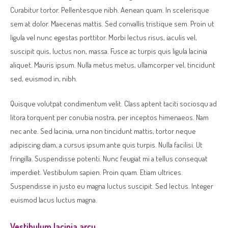
Curabitur tortor. Pellentesque nibh. Aenean quam. In scelerisque
sem at dolor. Maecenas mattis. Sed convallis tristique sem. Proin ut
ligula vel nunc egestas porttitor. Morbi lectus risus, iaculis vel,
suscipit quis, luctus non, massa. Fusce ac turpis quis ligula lacinia
aliquet. Mauris ipsum. Nulla metus metus, ullamcorper vel, tincidunt
sed, euismod in, nibh.
Quisque volutpat condimentum velit. Class aptent taciti sociosqu ad
litora torquent per conubia nostra, per inceptos himenaeos. Nam
nec ante. Sed lacinia, urna non tincidunt mattis, tortor neque
adipiscing diam, a cursus ipsum ante quis turpis. Nulla facilisi. Ut
fringilla. Suspendisse potenti. Nunc feugiat mi a tellus consequat
imperdiet. Vestibulum sapien. Proin quam. Etiam ultrices.
Suspendisse in justo eu magna luctus suscipit. Sed lectus. Integer
euismod lacus luctus magna.
Vestibulum lacinia arcu